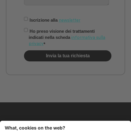
Iscrizione alla
newsletter
Ho preso visione dei trattamenti
indicati nella scheda
informativa sulla
privacy
*
.